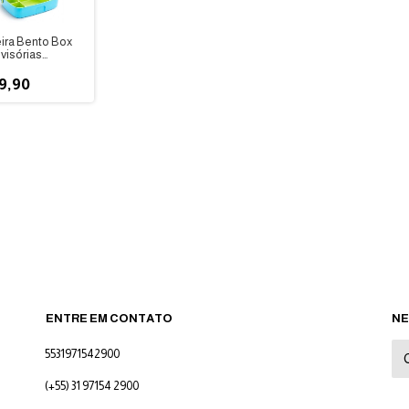
ira Bento Box
visórias
kin
9,90
ENTRE EM CONTATO
NE
5531971542900
(+55) 31 97154 2900