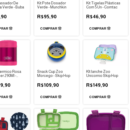
assador De
Kit Pote Dosador
Kit Tigelas Plásticas
a Verde - Buba
Verde - Munchkin
Com 5 Un - Comtac
,90
R$95,90
R$46,90
ermico Rosa
Snack Cup Zoo
KIt lanche Zoo
er 290Ml -
Morcego - Skip Hop
Unicornio Skip Hop
os
9,90
R$109,90
R$149,90