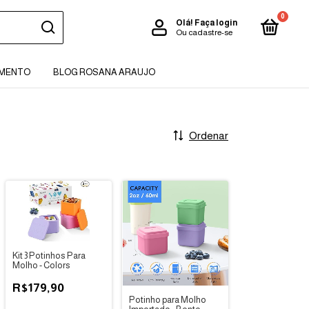
0
Olá!
Faça login
Ou cadastre-se
AMENTO
BLOG ROSANA ARAUJO
Ordenar
Kit 3 Potinhos Para
Molho - Colors
R$179,90
Potinho para Molho