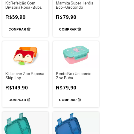
Kit Refeição Com
Marmita Super Heróis
Divisoria Rosa - Buba
Eco - Girotondo
R$59,90
R$79,90
KIt lanche Zoo Raposa
Bento Box Unicornio
Skip Hop
Zoo Buba
R$149,90
R$79,90