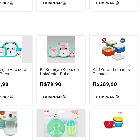
feição Bubazoo
Kit Refeição Bubazoo
Kit 3 Potes Térmicos -
 Buba
Unicórnio - Buba
Pinnacle
,90
R$79,90
R$289,90