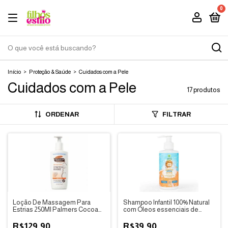
0
Início
>
Proteção & Saúde
>
Cuidados com a Pele
Cuidados com a Pele
17 produtos
ORDENAR
FILTRAR
Loção De Massagem Para
Shampoo Infantil 100% Natural
Estrias 250Ml Palmers Cocoa
com Óleos essenciais de
Butter
Lavanda e Laranja doce e
Pantenol - Verdi Natural
R$129,90
R$39,90