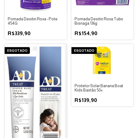
Pomada Desitin Roxa - Pote
Pomada Desitin Roxa Tubo
454G
Bisnaga 136g
R$339,90
R$154,90
ESGOTADO
ESGOTADO
Protetor Solar Banana Boat
Kids Bastão 50+
R$139,90