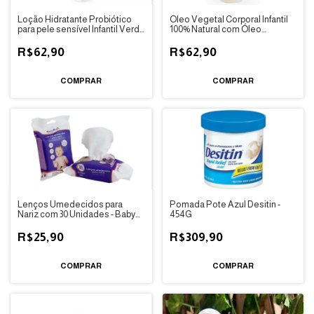
Loção Hidratante Probiótico
Óleo Vegetal Corporal Infantil
para pele sensível Infantil Verdi
100% Natural com Óleo
Natural
essencial Verdi Natural
R$62,90
R$62,90
Lenços Umedecidos para
Pomada Pote Azul Desitin -
Nariz com 30 Unidades - Baby
454G
Bath
R$25,90
R$309,90