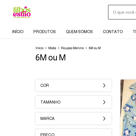
INÍCIO
PRODUTOS
QUEM SOMOS
CONTATO
T
Início
>
Moda
>
Roupas Menino
>
6M ou M
6M ou M
COR
TAMANHO
MARCA
PREÇO