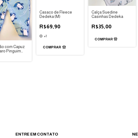
Casaco de Fleece
Calça Suedine
Dedeka (M)
Casinhas Dedeka
R$69,90
R$35,00
+1
ão com Capuz
COMPRAR
laro Pinguim
M ou M -
a
ENTRE EM CONTATO
NE