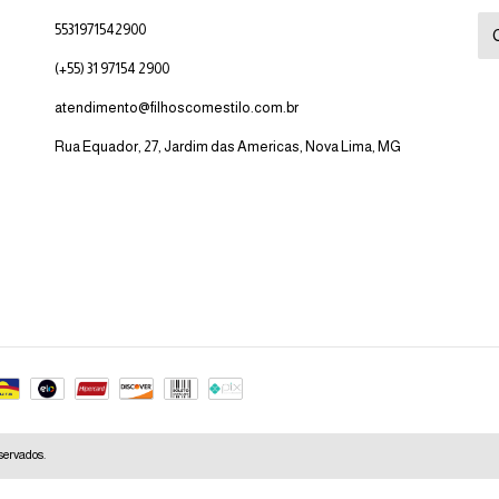
5531971542900
(+55) 31 97154 2900
atendimento@filhoscomestilo.com.br
Rua Equador, 27, Jardim das Americas, Nova Lima, MG
eservados.