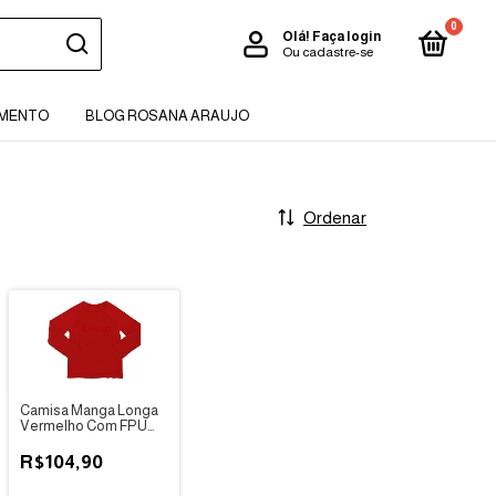
0
Olá!
Faça login
Ou cadastre-se
AMENTO
BLOG ROSANA ARAUJO
Ordenar
Camisa Manga Longa
Vermelho Com FPU
50+ - Eco Kids Place
R$104,90