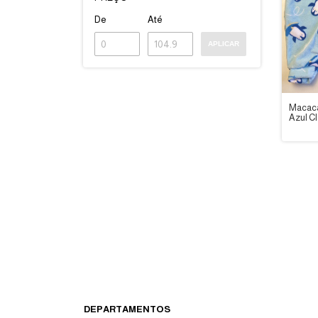
De
Até
APLICAR
Macac
Azul C
TAM: 6
Dedek
DEPARTAMENTOS