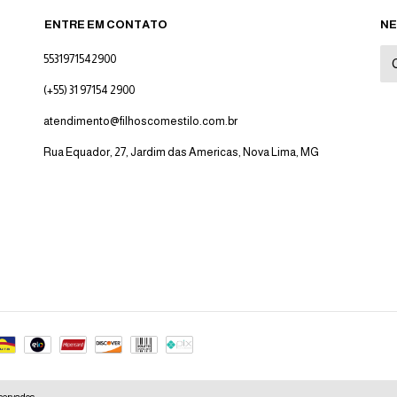
ENTRE EM CONTATO
NE
5531971542900
(+55) 31 97154 2900
atendimento@filhoscomestilo.com.br
Rua Equador, 27, Jardim das Americas, Nova Lima, MG