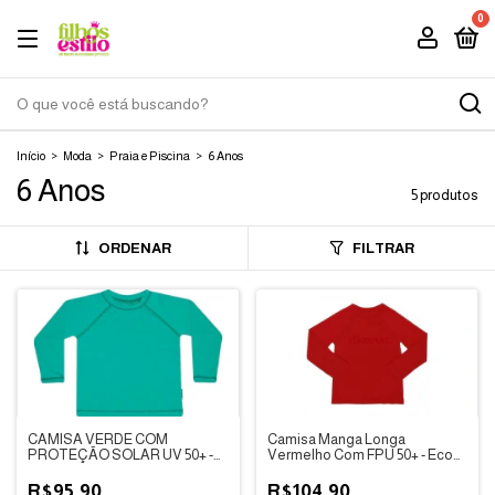
0
Início
>
Moda
>
Praia e Piscina
>
6 Anos
6 Anos
5 produtos
ORDENAR
FILTRAR
CAMISA VERDE COM
Camisa Manga Longa
PROTEÇÃO SOLAR UV 50+ -
Vermelho Com FPU 50+ - Eco
DEDEKA
Kids Place
R$95,90
R$104,90